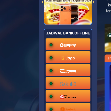
k
ta
JADWAL BANK OFFLINE
P