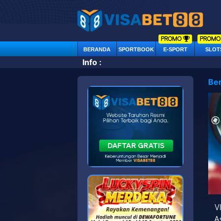
PROMO
PROM
BERANDA
SPORTBOOK
E-SPORT
SLOT
Info :
Be
V
A