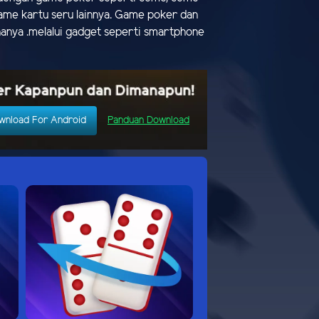
game kartu seru lainnya. Game poker dan
hanya .melalui gadget seperti smartphone
nload For Android
Panduan Download