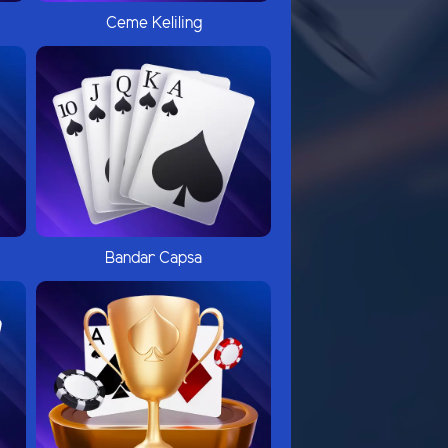
Ceme Keliling
Bandar Capsa