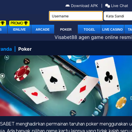
Download APK
Live Chat
O
PROMO
S
IDNLIVE
ARCADE
POKER
TOGEL
LIVE CASINO
T
Visabet88 agen game online resmi di Indonesia, mena
randa
Poker
ISABET menghadirkan permainan taruhan poker menggunakan uang
sia. Ada banyak pilihan game kartu lainnya yang tidak kalah se