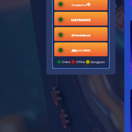
Online
Offline
Gangguan