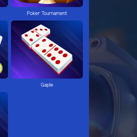
Poker Tournament
Gaple